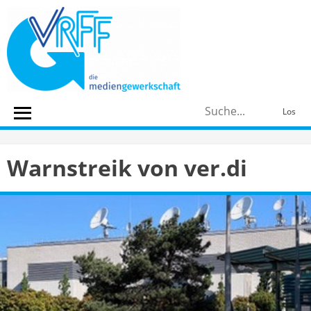
Skip
to
content
S
Los
n
Warnstreik von ver.di