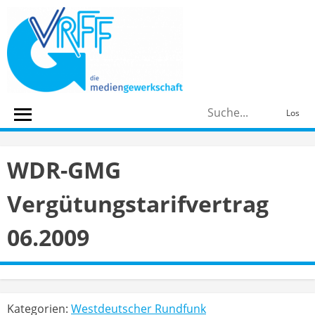
Skip
to
content
S
Los
n
WDR-GMG
Vergütungstarifvertrag
06.2009
Kategorien:
Westdeutscher Rundfunk