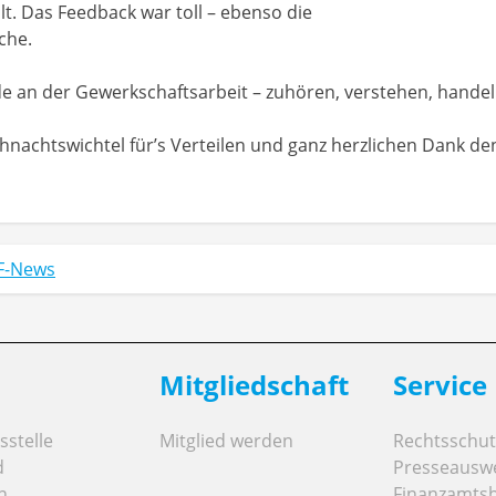
lt. Das Feedback war toll – ebenso die
che.
de an der Gewerkschaftsarbeit – zuhören, verstehen, handel
hnachtswichtel für’s Verteilen und ganz herzlichen Dank de
F-News
Mitgliedschaft
Service
stelle
Mitglied werden
Rechtsschut
d
Presseausw
n
Finanzamts