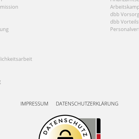
mission
Arbeitskamp
dbb Vorsor
dbb Vorteils
tung
Personalver
ichkeitsarbeit
g
IMPRESSUM
DATENSCHUTZERKLÄRUNG