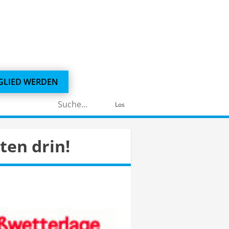
GLIED WERDEN
Suchen
Los
nach:
ten drin!