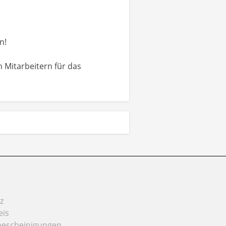
n!
n Mitarbeitern für das
z
eis
bescheinigungen