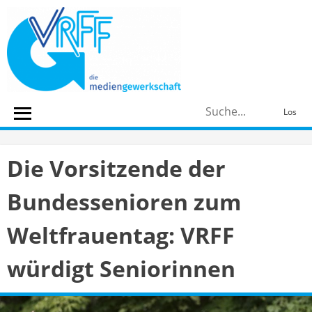
Skip
to
content
S
Los
n
Die Vorsitzende der
Bundessenioren zum
Weltfrauentag: VRFF
würdigt Seniorinnen