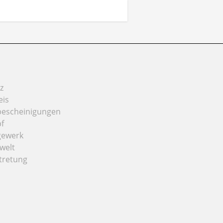
z
eis
bescheinigungen
f
gewerk
welt
tretung