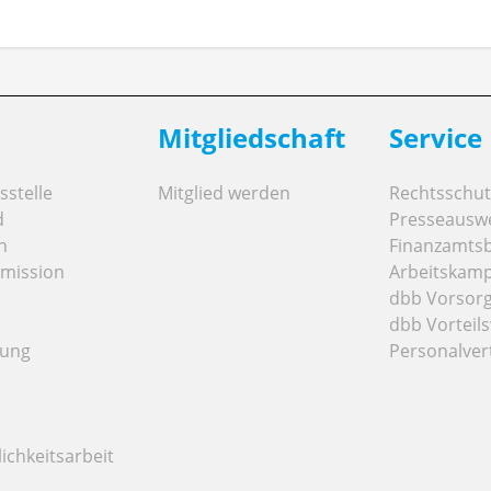
Mitgliedschaft
Service
stelle
Mitglied werden
Rechtsschut
d
Presseausw
n
Finanzamts
mission
Arbeitskamp
dbb Vorsor
dbb Vorteils
tung
Personalver
ichkeitsarbeit