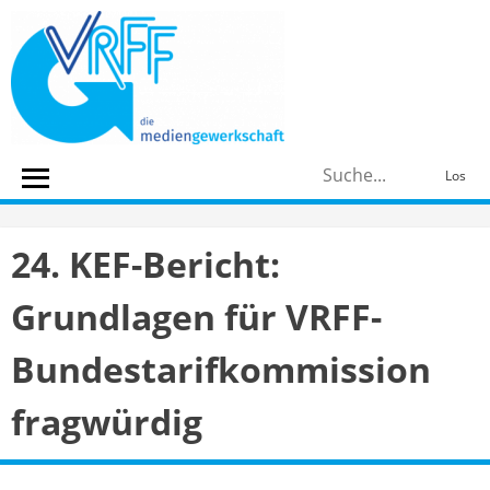
Skip
to
content
S
Los
n
24. KEF-Bericht:
Grundlagen für VRFF-
Bundestarifkommission
fragwürdig