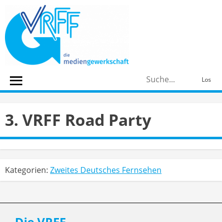
Skip
to
content
S
Los
n
3. VRFF Road Party
Kategorien:
Zweites Deutsches Fernsehen
Die VRFF