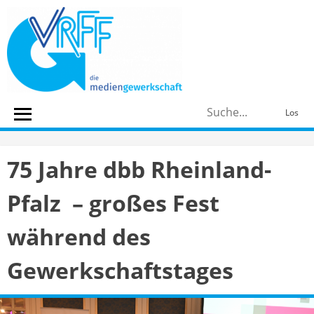
Skip
to
content
S
Los
n
75 Jahre dbb Rheinland-
Pfalz – großes Fest
während des
Gewerkschaftstages