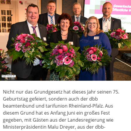
Nicht nur das Grundgesetz hat dieses Jahr seinen 75.
Geburtstag gefeiert, sondern auch der dbb
beamtenbund und tarifunion Rheinland-Pfalz. Aus
diesem Grund hat es Anfang Juni ein großes Fest
gegeben, mit Gästen aus der Landesregierung wie
Ministerpräsidentin Malu Dreyer, aus der dbb-