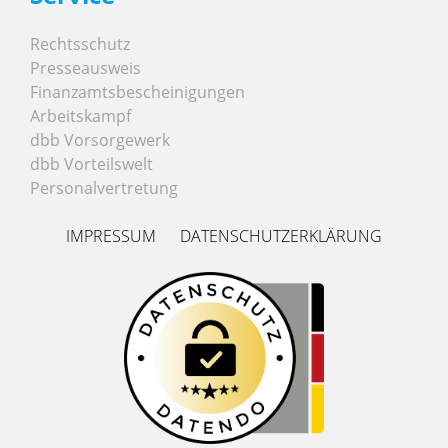
Rechtsschutz
Presseausweis
Finanzamtsbescheinigungen
Arbeitskampf
dbb Vorsorgewerk
dbb Vorteilswelt
Personalvertretung
IMPRESSUM
DATENSCHUTZERKLÄRUNG