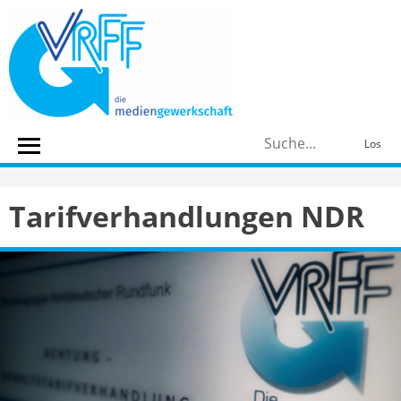
Skip
to
content
S
Los
n
Tarifverhandlungen NDR