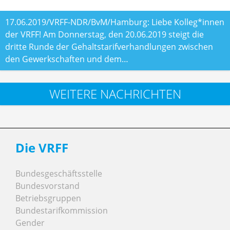
17.06.2019/VRFF-NDR/BvM/Hamburg: Liebe Kolleg*innen
der VRFF! Am Donnerstag, den 20.06.2019 steigt die
dritte Runde der Gehaltstarifverhandlungen zwischen
den Gewerkschaften und dem…
WEITERE NACHRICHTEN
Die VRFF
Bundesgeschäftsstelle
Bundesvorstand
Betriebsgruppen
Bundestarifkommission
Gender