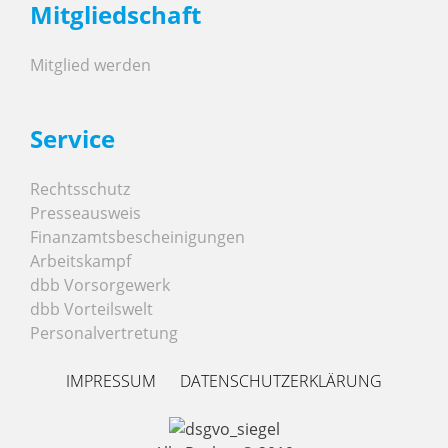
zu sein als die Anliegen der Beschäftigten“, ergänzt Anke Ben Rejeb,
Mitgliedschaft
Erste Vorsitzende der VRFF auf Bundesebene. „Das ist ein Dissens zu
den Tarifverhandlungen.“ „Das Grundgesetz gewährleistet in Art. 9
Absatz 3 den Gewerkschaften die Freiheit zu entscheiden, für welche
Mitglied werden
Arbeitnehmer*innen in welchem Wirtschaftsbereich sie tätig sein wollen
– genau das hat die VRFF getan, und das sieht das Landesarbeitsgericht
genauso“, ergänzt Christiana Ennemoser, ebenfalls Mitglied des
Geschäftsführenden Bundesvorstands der Mediengewerkschaft VRFF.
Service
Die Gewerkschaft ver.di kann gegen den Beschluss des
Landesarbeitsgerichts Rechtsbeschwerde einlegen. Die nächste und
letzte Instanz ist das Bundesarbeitsgericht in Erfurt.
Rechtsschutz
Presseausweis
Finanzamtsbescheinigungen
Arbeitskampf
dbb Vorsorgewerk
dbb Vorteilswelt
Personalvertretung
IMPRESSUM
DATENSCHUTZERKLÄRUNG