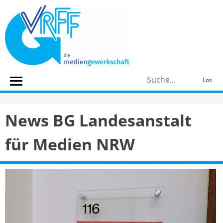
Skip
to
content
S
Los
n
News BG Landesanstalt
für Medien NRW