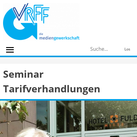
Skip
to
content
S
Los
n
Seminar
Tarifverhandlungen