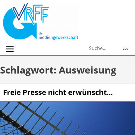
Skip
to
content
S
Los
n
Schlagwort:
Ausweisung
Freie Presse nicht erwünscht…