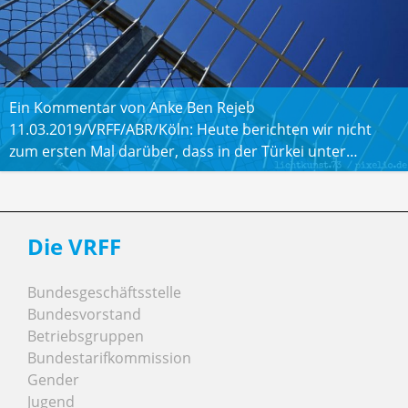
Ein Kommentar von Anke Ben Rejeb
11.03.2019/VRFF/ABR/Köln: Heute berichten wir nicht
zum ersten Mal darüber, dass in der Türkei unter…
Die VRFF
Bundesgeschäftsstelle
Bundesvorstand
Betriebsgruppen
Bundestarifkommission
Gender
Jugend