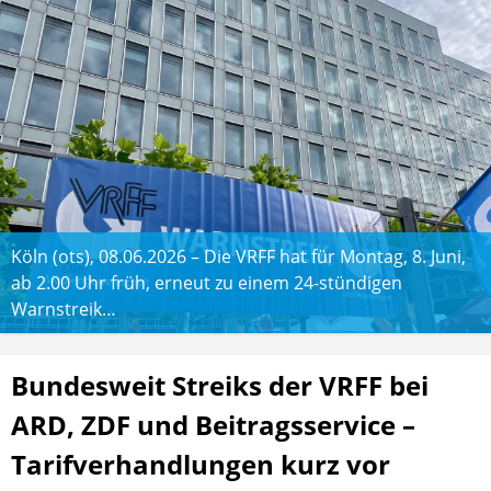
Köln (ots), 08.06.2026 – Die VRFF hat für Montag, 8. Juni,
ab 2.00 Uhr früh, erneut zu einem 24-stündigen
Warnstreik…
Bundesweit Streiks der VRFF bei
ARD, ZDF und Beitragsservice –
Tarifverhandlungen kurz vor