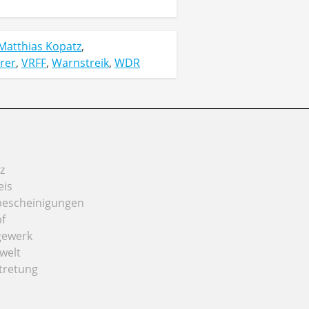
Matthias Kopatz
,
rer
,
VRFF
,
Warnstreik
,
WDR
z
eis
bescheinigungen
f
gewerk
welt
tretung