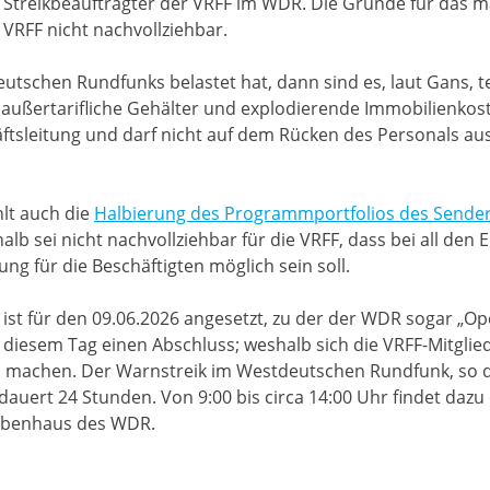
s, Streikbeauftragter der VRFF im WDR. Die Gründe für das
 VRFF nicht nachvollziehbar.
tschen Rundfunks belastet hat, dann sind es, laut Gans, t
außertarifliche Gehälter und explodierende Immobilienkosten
tsleitung und darf nicht auf dem Rücken des Personals aus
lt auch die
Halbierung des Programmportfolios des Sender
lb sei nicht nachvollziehbar für die VRFF, dass bei all den
rung für die Beschäftigten möglich sein soll.
st für den 09.06.2026 angesetzt, zu der der WDR sogar „O
 diesem Tag einen Abschluss; weshalb sich die VRFF-Mitgli
u machen. Der Warnstreik im Westdeutschen Rundfunk, so d
 dauert 24 Stunden. Von 9:00 bis circa 14:00 Uhr findet daz
ibenhaus des WDR.