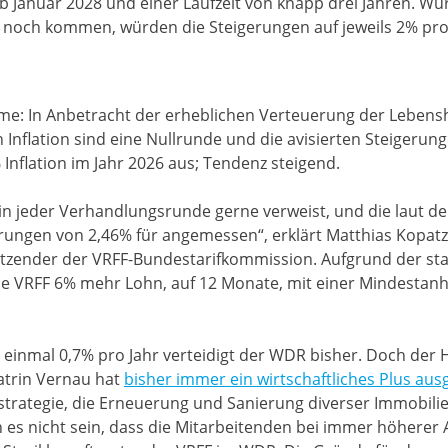
b Januar 2028 und einer Laufzeit von knapp drei Jahren. W
noch kommen, würden die Steigerungen auf jeweils 2% pro 
me: In Anbetracht der erheblichen Verteuerung der Lebens
 Inflation sind eine Nullrunde und die avisierten Steigerun
Inflation im Jahr 2026 aus; Tendenz steigend.
R in jeder Verhandlungsrunde gerne verweist, und die laut 
erungen von 2,46% für angemessen“, erklärt Matthias Kopat
itzender der VRFF-Bundestarifkommission. Aufgrund der st
ie VRFF 6% mehr Lohn, auf 12 Monate, mit einer Mindesta
t einmal 0,7% pro Jahr verteidigt der WDR bisher. Doch der
atrin Vernau hat
bisher immer ein wirtschaftliches Plus au
fostrategie, die Erneuerung und Sanierung diverser Immobil
n es nicht sein, dass die Mitarbeitenden bei immer höherer