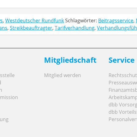
s
,
Westdeutscher Rundfunk
Schlagwörter:
Beitragsservice
,
ans
,
Streikbeauftragter
,
Tarifverhandlung
,
Verhandlungsfüh
Mitgliedschaft
Service
stelle
Mitglied werden
Rechtsschut
d
Presseausw
n
Finanzamts
mission
Arbeitskamp
dbb Vorsor
dbb Vorteils
tung
Personalver