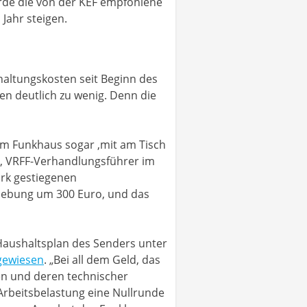
ürde die von der KEF empfohlene
Jahr steigen.
haltungskosten seit Beginn des
gen deutlich zu wenig. Denn die
dem Funkhaus sogar ‚mit am Tisch
z, VRFF-Verhandlungsführer im
ark gestiegenen
nhebung um 300 Euro, und das
 Haushaltsplan des Senders unter
sgewiesen
. „Bei all dem Geld, das
ien und deren technischer
 Arbeitsbelastung eine Nullrunde