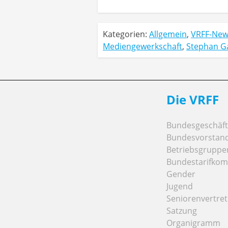
Kategorien:
Allgemein
,
VRFF-New
Mediengewerkschaft
,
Stephan G
Die VRFF
Bundesgeschäfts
Bundesvorstan
Betriebsgruppe
Bundestarifkom
Gender
Jugend
Seniorenvertre
Satzung
Organigramm