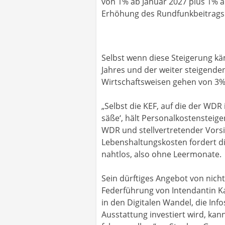
von 1% ab Januar 2027 plus 1% a
Erhöhung des Rundfunkbeitrags 
Selbst wenn diese Steigerung kä
Jahres und der weiter steigenden
Wirtschaftsweisen gehen von 3% 
„Selbst die KEF, auf die der WD
säße‘, hält Personalkostensteig
WDR und stellvertretender Vors
Lebenshaltungskosten fordert d
nahtlos, also ohne Leermonate.
Sein dürftiges Angebot von nich
Federführung von Intendantin K
in den Digitalen Wandel, die In
Ausstattung investiert wird, kan