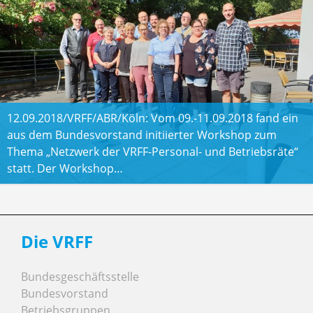
12.09.2018/VRFF/ABR/Köln: Vom 09.-11.09.2018 fand ein
aus dem Bundesvorstand initiierter Workshop zum
Thema „Netzwerk der VRFF-Personal- und Betriebsräte“
statt. Der Workshop…
Die VRFF
Bundesgeschäftsstelle
Bundesvorstand
Betriebsgruppen