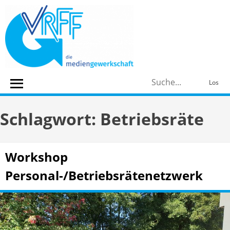
Skip
to
content
S
Los
n
Schlagwort:
Betriebsräte
Workshop
Personal-/Betriebsrätenetzwerk