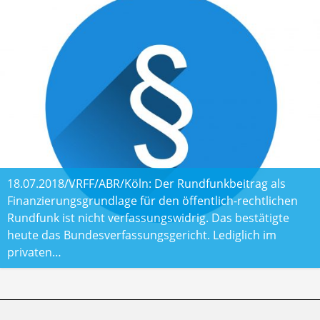
18.07.2018/VRFF/ABR/Köln: Der Rundfunkbeitrag als
Finanzierungsgrundlage für den öffentlich-rechtlichen
Rundfunk ist nicht verfassungswidrig. Das bestätigte
heute das Bundesverfassungsgericht. Lediglich im
privaten…