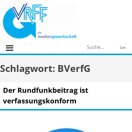
Skip
to
content
S
Los
n
Schlagwort:
BVerfG
Der Rundfunkbeitrag ist
verfassungskonform