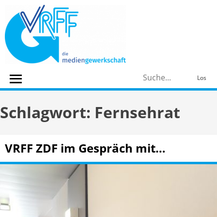
Skip
to
content
S
Los
n
Schlagwort:
Fernsehrat
VRFF ZDF im Gespräch mit…