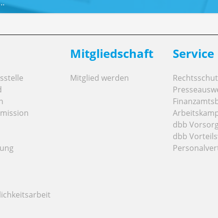
t…
Mitgliedschaft
Service
stelle
Mitglied werden
Rechtsschut
d
Presseausw
n
Finanzamts
mission
Arbeitskamp
dbb Vorsor
dbb Vorteils
tung
Personalver
ichkeitsarbeit