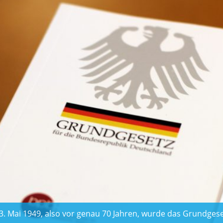
. Mai 1949, also vor genau 70 Jahren, wurde das Grundgese