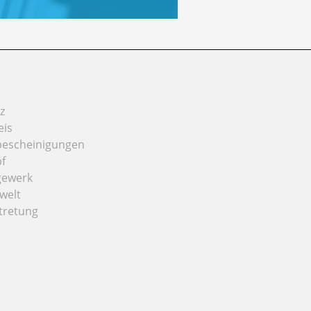
z
eis
bescheinigungen
f
gewerk
welt
tretung