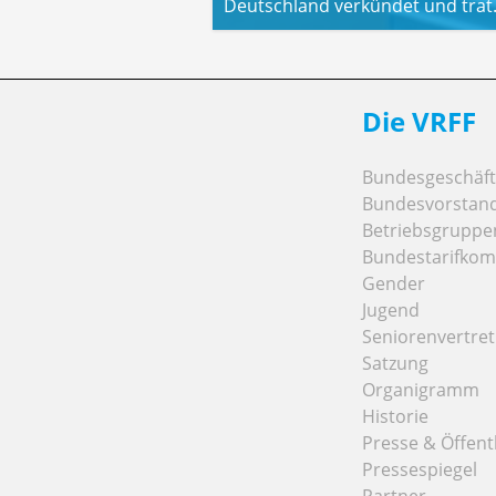
Deutschland verkündet und tra
Die VRFF
Bundesgeschäfts
Bundesvorstan
Betriebsgruppe
Bundestarifkom
Gender
Jugend
Seniorenvertre
Satzung
Organigramm
Historie
Presse & Öffentl
Pressespiegel
Partner