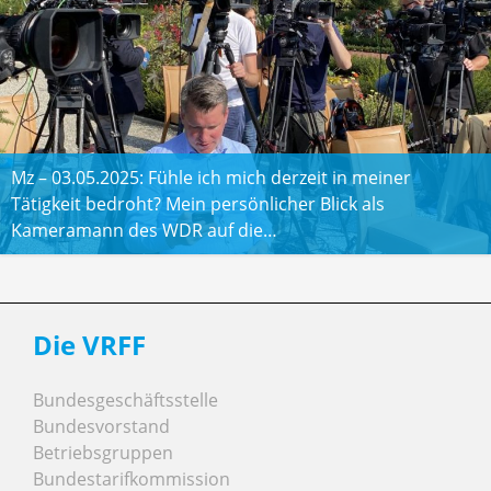
Mz – 03.05.2025: Fühle ich mich derzeit in meiner
Tätigkeit bedroht? Mein persönlicher Blick als
Kameramann des WDR auf die…
Die VRFF
Bundesgeschäftsstelle
Bundesvorstand
Betriebsgruppen
Bundestarifkommission