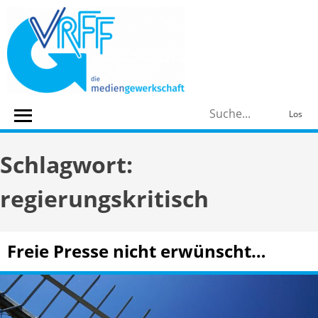
Skip
to
content
S
Los
n
Schlagwort:
regierungskritisch
Freie Presse nicht erwünscht…