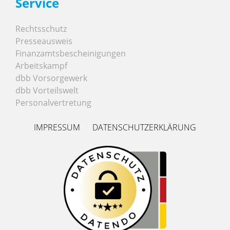
Service
Rechtsschutz
Presseausweis
Finanzamtsbescheinigungen
Arbeitskampf
dbb Vorsorgewerk
dbb Vorteilswelt
Personalvertretung
IMPRESSUM
DATENSCHUTZERKLÄRUNG