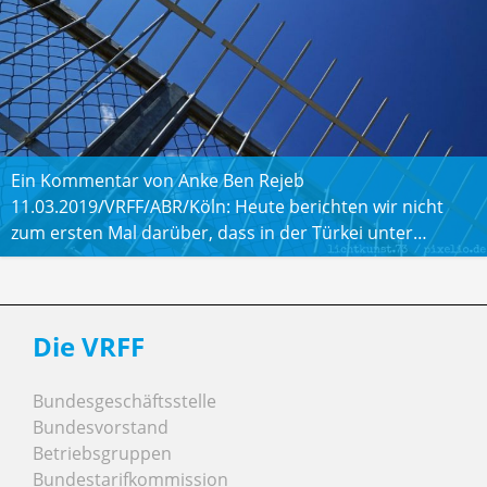
Ein Kommentar von Anke Ben Rejeb
11.03.2019/VRFF/ABR/Köln: Heute berichten wir nicht
zum ersten Mal darüber, dass in der Türkei unter…
Die VRFF
Bundesgeschäftsstelle
Bundesvorstand
Betriebsgruppen
Bundestarifkommission