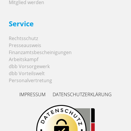
Mitglied werden
Service
Rechtsschutz
Presseausweis
Finanzamtsbescheinigungen
Arbeitskampf
dbb Vorsorgewerk
dbb Vorteilswelt
Personalvertretung
IMPRESSUM
DATENSCHUTZERKLÄRUNG