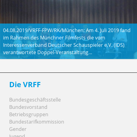
04.08.2019/VRFF-FPW/RK/München: Am 4. Juli 2019 fand
im Rahmen des Münchner Filmfests die vom
Interessenverband Deutscher Schauspieler e.V. (IDS)
verantwortete Doppel-Veranstaltung…
Die VRFF
Bundesgeschäftsstelle
Bundesvorstand
Betriebsgruppen
Bundestarifkommission
Gender
Jugend