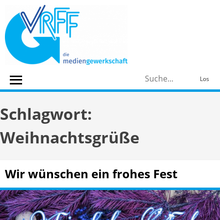
Skip
to
content
S
Los
n
Schlagwort:
Weihnachtsgrüße
Wir wünschen ein frohes Fest