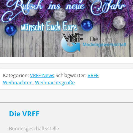
Kategorien:
VRFF-News
Schlagwörter:
VRFF
,
Weihnachten
,
Weihnachtsgrüße
Die VRFF
Bundesgeschäftsstelle