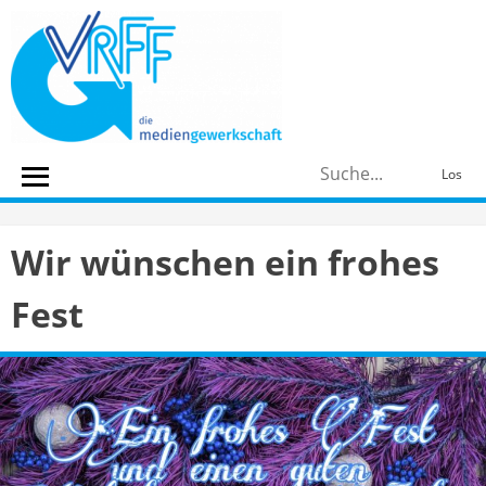
Skip
to
content
S
Los
n
Wir wünschen ein frohes
Fest