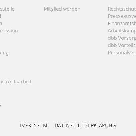
stelle
Mitglied werden
Rechtsschut
d
Presseausw
n
Finanzamts
mission
Arbeitskamp
dbb Vorsor
dbb Vorteils
tung
Personalver
ichkeitsarbeit
g
IMPRESSUM
DATENSCHUTZERKLÄRUNG