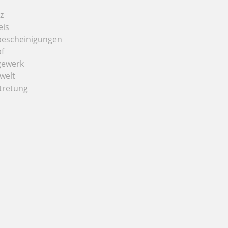
z
eis
bescheinigungen
f
gewerk
welt
tretung