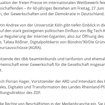
ituation der freien Presse im internationalen Wettbewerb fei
schaffenden – ihr 60-jähriges Bestehen am Freitag, 27. Juni
en, der Gewerkschaften und der Demokratie in Deutschland.
n Andree von der Universität Köln gibt tiefen Einblick in die
 den stark gestiegenen politischen Einfluss von Big Tech-K
ur Regulierung der Internet-Giganten, also zur Öffnung des
ee, Tabea Rößner, Digitalpolitikerin von Bündnis’90/Die Grü
eursausschüsse (AGRA).
sitzende des dbb beamtenbunds und tarifunion und ehemal
einschaft einer Gewerkschaft für die Gesellschaft insges
t.
uch Florian Hager, Vorsitzender der ARD und Intendant des
oziales, Digitales und Transformation des Landes Rheinland-P
ltungsdirektor des ZDF.
r die Rechte von Beschäftigten in der Medienbranche ein. Sie