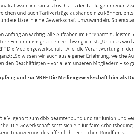
ersonalratswahl im damals frisch aus der Taufe gehobenen 
rreichen und auch Tarifverträge aushandeln zu können, ents
ndete Liste in eine Gewerkschaft umzuwandeln. So entstand 
Anfang an wichtig, alle Aufgaben im Ehrenamt zu leisten, d
tere Einkommensgruppen erschwinglich ist. „Und das wird a
FF Die Mediengewerkschaft. „Alle, die Verantwortung in de
 ergänzt: „So wissen wir auch aus eigener Erfahrung, welche 
den Beschäftigten – vor allem unseren Mitgliedern – so gut 
pfang und zur VRFF Die Mediengewerkschaft hier als D
 e.V. gehört zum dbb beamtenbund und tarifunion und vertr
che. Die Gewerkschaft setzt sich ein für faire Arbeitsbedi
ne Finanzierung des öffentlich-rechtlichen Rundfunks.