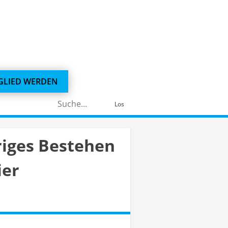
GLIED WERDEN
Suchen
Los
nach:
riges Bestehen
ier