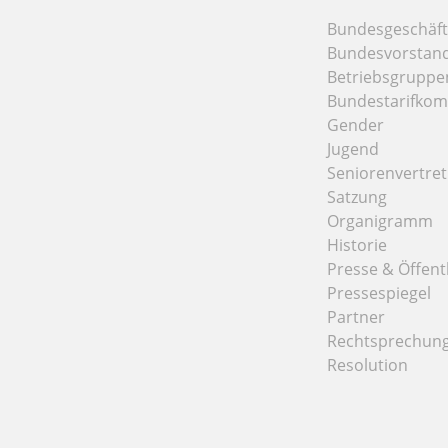
Bundesgeschäfts
Bundesvorstan
Betriebsgruppe
Bundestarifkom
Gender
Jugend
Seniorenvertre
Satzung
Organigramm
Historie
Presse & Öffentl
Pressespiegel
Partner
Rechtsprechun
Resolution