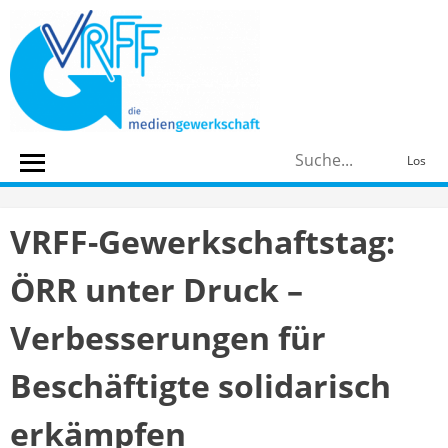
Skip
to
content
S
Los
n
VRFF-Gewerkschaftstag:
ÖRR unter Druck –
Verbesserungen für
Beschäftigte solidarisch
erkämpfen