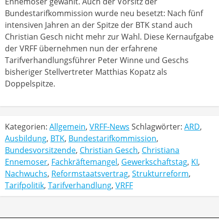
Ennemoser gewählt. Auch der Vorsitz der
Bundestarifkommission wurde neu besetzt: Nach fünf
intensiven Jahren an der Spitze der BTK stand auch
Christian Gesch nicht mehr zur Wahl. Diese Kernaufgabe
der VRFF übernehmen nun der erfahrene
Tarifverhandlungsführer Peter Winne und Geschs
bisheriger Stellvertreter Matthias Kopatz als
Doppelspitze.
Kategorien:
Allgemein
,
VRFF-News
Schlagwörter:
ARD
,
Ausbildung
,
BTK
,
Bundestarifkommission
,
Bundesvorsitzende
,
Christian Gesch
,
Christiana
Ennemoser
,
Fachkräftemangel
,
Gewerkschaftstag
,
KI
,
Nachwuchs
,
Reformstaatsvertrag
,
Strukturreform
,
Tarifpolitik
,
Tarifverhandlung
,
VRFF