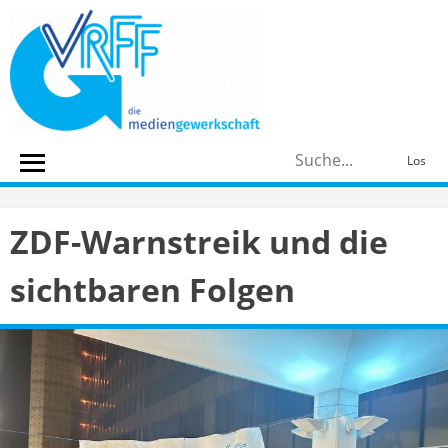
Skip
to
content
S
Los
n
ZDF-Warnstreik und die
sichtbaren Folgen