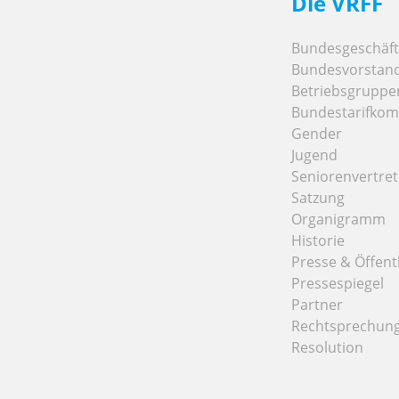
Die VRFF
Bundesgeschäfts
Bundesvorstan
Betriebsgruppe
Bundestarifkom
Gender
Jugend
Seniorenvertre
Satzung
Organigramm
Historie
Presse & Öffentl
Pressespiegel
Partner
Rechtsprechun
Resolution