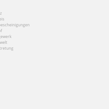
z
eis
bescheinigungen
f
gewerk
welt
tretung