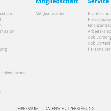
Mitgliedschaft
Service
stelle
Mitglied werden
Rechtsschut
d
Presseausw
n
Finanzamts
mission
Arbeitskamp
dbb Vorsor
dbb Vorteils
tung
Personalver
ichkeitsarbeit
g
IMPRESSUM
DATENSCHUTZERKLÄRUNG