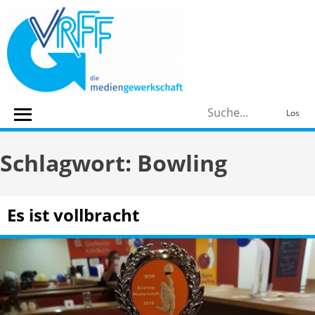
Skip
to
content
S
Los
n
Schlagwort:
Bowling
Es ist vollbracht