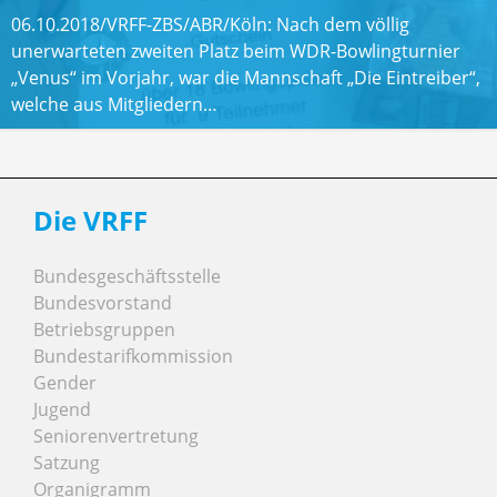
06.10.2018/VRFF-ZBS/ABR/Köln: Nach dem völlig
unerwarteten zweiten Platz beim WDR-Bowlingturnier
„Venus“ im Vorjahr, war die Mannschaft „Die Eintreiber“,
welche aus Mitgliedern…
Die VRFF
Bundesgeschäftsstelle
Bundesvorstand
Betriebsgruppen
Bundestarifkommission
Gender
Jugend
Seniorenvertretung
Satzung
Organigramm