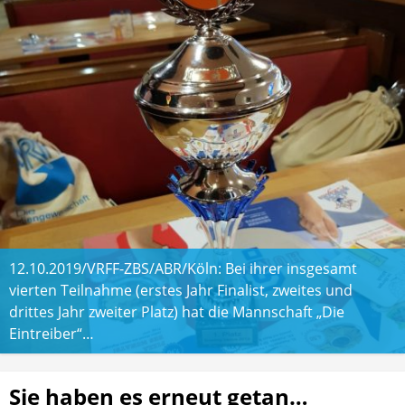
12.10.2019/VRFF-ZBS/ABR/Köln: Bei ihrer insgesamt
vierten Teilnahme (erstes Jahr Finalist, zweites und
drittes Jahr zweiter Platz) hat die Mannschaft „Die
Eintreiber“…
Sie haben es erneut getan…