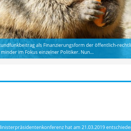
undfunkbeitrag als Finanzierungsform der öffentlich-recht
minder im Fokus einzelner Politiker. Nun…
inisterpräsidentenkonferenz hat am 21.03.2019 entschieden: