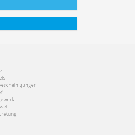
z
eis
bescheinigungen
f
gewerk
welt
tretung