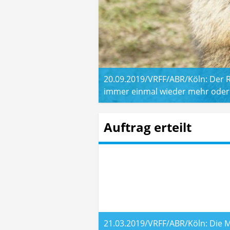
20.09.2019/VRFF/ABR/Köln: Der R
immer einmal wieder mehr oder 
Auftrag erteilt
21.03.2019/VRFF/ABR/Köln: Die M