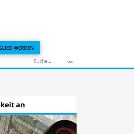
GLIED WERDEN
Suchen
Los
nach:
keit an