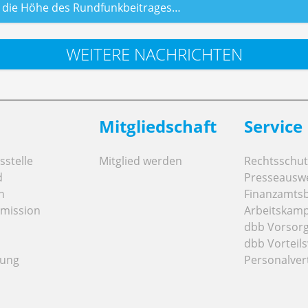
s die Höhe des Rundfunkbeitrages…
WEITERE NACHRICHTEN
Mitgliedschaft
Service
stelle
Mitglied werden
Rechtsschut
d
Presseausw
n
Finanzamts
mission
Arbeitskamp
dbb Vorsor
dbb Vorteils
tung
Personalver