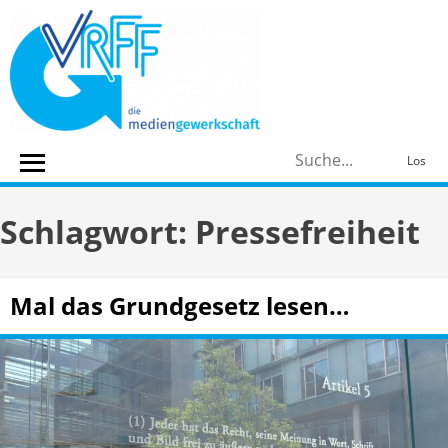
Skip
to
content
S
Los
n
Schlagwort:
Pressefreiheit
Mal das Grundgesetz lesen…