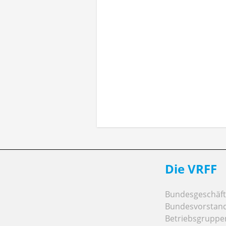
Bekannt ist, dass die VRFF parallele 
VRFF zu verhandeln. „Ein alleiniger Ab
möglich sei, haben wir selbstverst
weitergeführt haben, ist für mich nicht n
informiert“, so Christian Gesch, Verh
Rahmenbedingungen die Grenzen des Ma
eigenständig zu vertreten und nicht au
Die VRFF
Bundesgeschäfts
Bundesvorstan
Betriebsgruppe