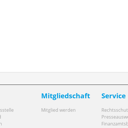
Tarifverhandlungen zu den anderen Gewerkschaften führt, da sich die Gewerks
schluss war sicherlich nicht unser Ziel. Als die Arbeitgeberseite angedeutet 
ändlich weiterverhandelt. Warum die anderen Gewerkschaften DJV, Unisono 
achvollziehbar. Schließlich hat die Arbeitgeberseite sie extra noch über di
andlungsführer der VRFF Beitragsservice.Die VRFF ist überzeugt, dass beide S
chbaren ausgelotet haben. Gleichzeitig war es der Gewerkschaft wichtig,
f Abschlüsse anderer Landesrundfunkanstalten angewiesen zu sein.Die Tari
Gremienzustimmung.
Mitgliedschaft
Service
stelle
Mitglied werden
Rechtsschut
d
Presseausw
n
Finanzamts